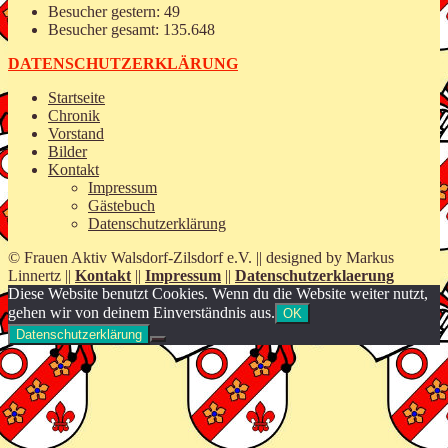
Besucher gestern:
49
Besucher gesamt:
135.648
DATENSCHUTZERKLÄRUNG
Startseite
Chronik
Vorstand
Bilder
Kontakt
Impressum
Gästebuch
Datenschutzerklärung
© Frauen Aktiv Walsdorf-Zilsdorf e.V. || designed by Markus
Linnertz ||
Kontakt
||
Impressum
||
Datenschutzerklaerung
Diese Website benutzt Cookies. Wenn du die Website weiter nutzt,
gehen wir von deinem Einverständnis aus.
OK
Datenschutzerklärung