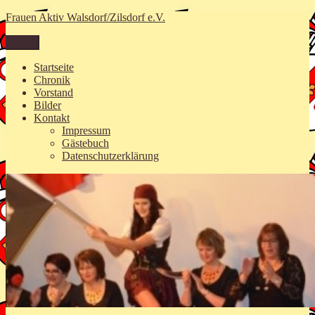
Zum
Frauen Aktiv Walsdorf/Zilsdorf e.V.
Inhalt
springen
Menü
Startseite
Chronik
Vorstand
Bilder
Kontakt
Impressum
Gästebuch
Datenschutzerklärung