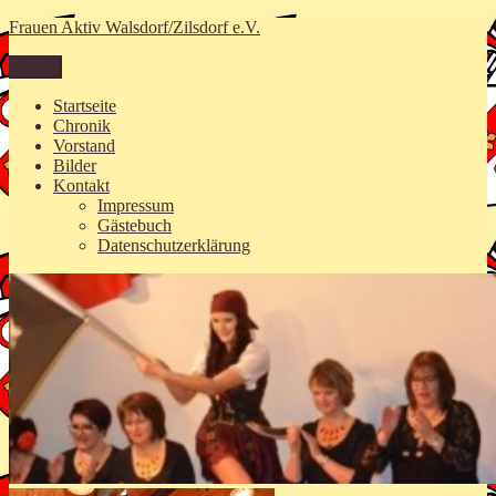
Zum
Frauen Aktiv Walsdorf/Zilsdorf e.V.
Inhalt
springen
Menü
Startseite
Chronik
Vorstand
Bilder
Kontakt
Impressum
Gästebuch
Datenschutzerklärung