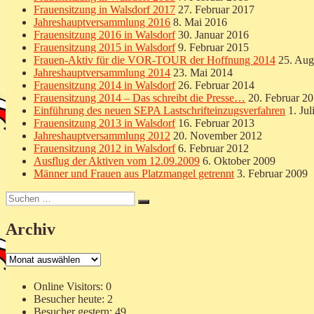
Frauensitzung in Walsdorf 2017
27. Februar 2017
Jahreshauptversammlung 2016
8. Mai 2016
Frauensitzung 2016 in Walsdorf
30. Januar 2016
Frauensitzung 2015 in Walsdorf
9. Februar 2015
Frauen-Aktiv für die VOR-TOUR der Hoffnung 2014
25. Aug
Jahreshauptversammlung 2014
23. Mai 2014
Frauensitzung 2014 in Walsdorf
26. Februar 2014
Frauensitzung 2014 – Das schreibt die Presse…
20. Februar 2
Einführung des neuen SEPA Lastschrifteinzugsverfahren
1. Jul
Frauensitzung 2013 in Walsdorf
16. Februar 2013
Jahreshauptversammlung 2012
20. November 2012
Frauensitzung 2012 in Walsdorf
6. Februar 2012
Ausflug der Aktiven vom 12.09.2009
6. Oktober 2009
Männer und Frauen aus Platzmangel getrennt
3. Februar 2009
Suchen
Suchen
nach:
Archiv
Archiv
Online Visitors:
0
Besucher heute:
2
Besucher gestern:
49