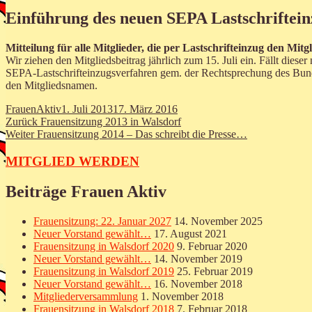
Einführung des neuen SEPA Lastschriftei
Mitteilung für alle Mitglieder, die per Lastschrifteinzug den Mit
Wir ziehen den Mitgliedsbeitrag jährlich zum 15. Juli ein. Fällt diese
SEPA-Lastschrifteinzugsverfahren gem. der Rechtsprechung des Bun
den Mitgliedsnamen.
Autor
Veröffentlicht
FrauenAktiv
1. Juli 2013
17. März 2016
Beitragsnavigation
Vorheriger
am
Zurück
Frauensitzung 2013 in Walsdorf
Nächster
Beitrag:
Weiter
Frauensitzung 2014 – Das schreibt die Presse…
Beitrag:
MITGLIED WERDEN
Beiträge Frauen Aktiv
Frauensitzung: 22. Januar 2027
14. November 2025
Neuer Vorstand gewählt…
17. August 2021
Frauensitzung in Walsdorf 2020
9. Februar 2020
Neuer Vorstand gewählt…
14. November 2019
Frauensitzung in Walsdorf 2019
25. Februar 2019
Neuer Vorstand gewählt…
16. November 2018
Mitgliederversammlung
1. November 2018
Frauensitzung in Walsdorf 2018
7. Februar 2018