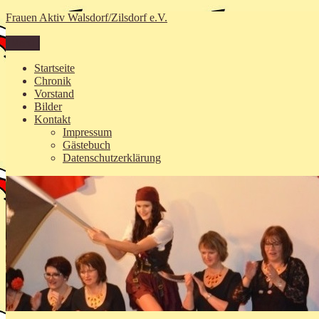
Zum
Frauen Aktiv Walsdorf/Zilsdorf e.V.
Inhalt
springen
Menü
Startseite
Chronik
Vorstand
Bilder
Kontakt
Impressum
Gästebuch
Datenschutzerklärung