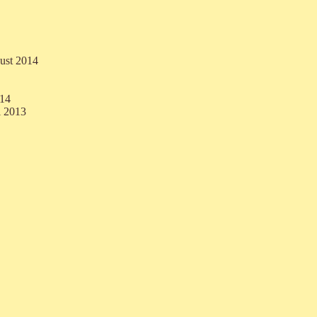
ust 2014
014
i 2013